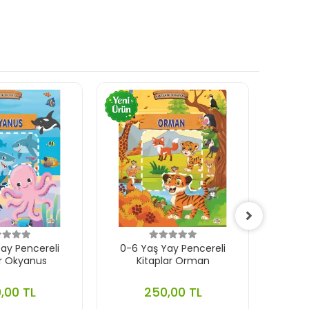
ay Pencereli
0-6 Yaş Yay Pencereli
0-
ar Okyanus
Kitaplar Orman
Çıkar
,00 TL
250,00 TL