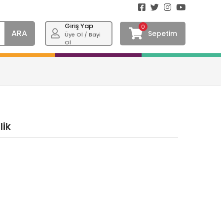
Giriş Yap
0
ARA
Sepetim
Üye Ol / Bayi
Ol
lik