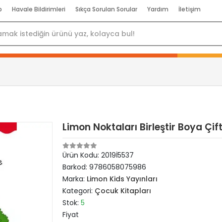
p
Havale Bildirimleri
Sıkça Sorulan Sorular
Yardım
İletişim
Limon Noktaları Birleştir Boya Çift
Ürün Kodu:
2019İ5537
Barkod:
9786058075986
Marka:
Limon Kids Yayınları
Kategori:
Çocuk Kitapları
Stok:
5
Fiyat