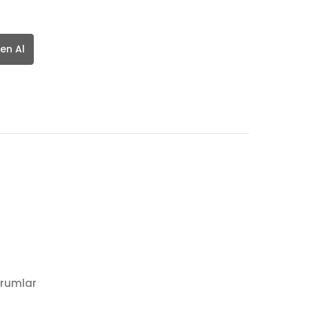
en Al
rumlar