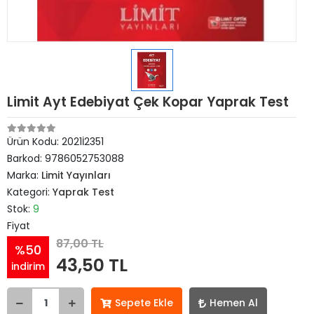
Limit Ayt Edebiyat Çek Kopar Yaprak Test
Ürün Kodu:
2021İ2351
Barkod:
9786052753088
Marka:
Limit Yayınları
Kategori:
Yaprak Test
Stok:
9
Fiyat
87,00 TL
%50
43,50 TL
indirim
Sepete Ekle
Hemen Al