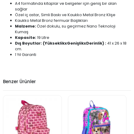
A4 formatında kitaplar ve belgeler için geniş bir alan
sağlar
Özel iç astar, Simli Baskı ve Kaukko Metal Bronz Klişe
Kaukko Metal Bronz fermuar Başlıkları
Malzeme:
Özel dokulu, su geçirmez Nano Teknoloji
Kumaş
Kapasite:
19 Litre
Dış Boyutlar: (YükseklikxGenişlikxDerinlik) :
41 x 26 x 18
cm.
1 Yıl Garanti
Benzer Ürünler