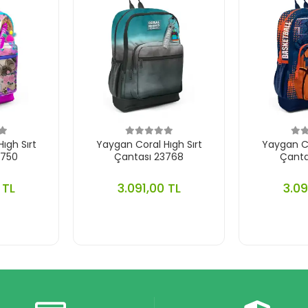
ıgh Sırt
Yaygan Coral Hıgh Sırt
Yaygan Co
3750
Çantası 23768
Çanta
 TL
3.091,00 TL
3.09