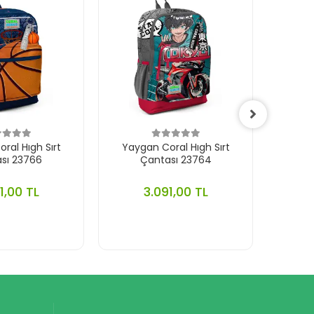
ral Hıgh Sırt
Yaygan Coral Hıgh Sırt
Yayg
sı 23766
Çantası 23764
1,00 TL
3.091,00 TL