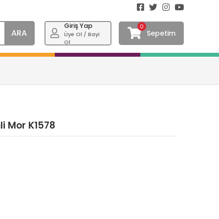
Giriş Yap
0
ARA
Sepetim
Üye Ol / Bayi
Ol
li Mor K1578