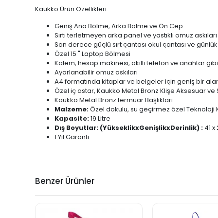
Kaukko Ürün Özellikleri
Geniş Ana Bölme, Arka Bölme ve Ön Cep
Sırtı terletmeyen arka panel ve yastıklı omuz askıları
Son derece güçlü sırt çantası okul çantası ve günlü
Özel 15 " Laptop Bölmesi
Kalem, hesap makinesi, akıllı telefon ve anahtar gibi
Ayarlanabilir omuz askıları
A4 formatında kitaplar ve belgeler için geniş bir ala
Özel iç astar, Kaukko Metal Bronz Klişe Aksesuar ve
Kaukko Metal Bronz fermuar Başlıkları
Malzeme:
Özel dokulu, su geçirmez özel Teknoloj
Kapasite:
19 Litre
Dış Boyutlar: (YükseklikxGenişlikxDerinlik) :
41 x
1 Yıl Garanti
Benzer Ürünler