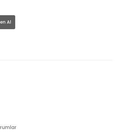
en Al
rumlar