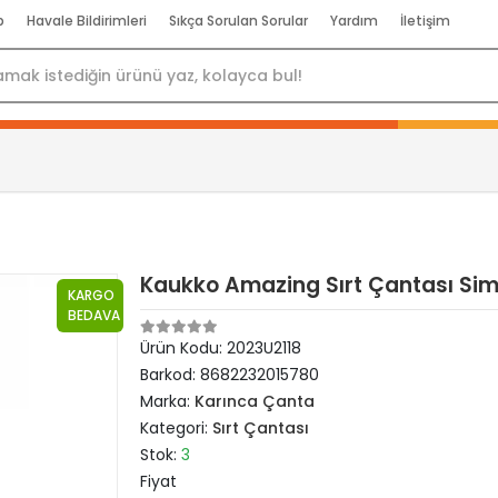
p
Havale Bildirimleri
Sıkça Sorulan Sorular
Yardım
İletişim
Kaukko Amazing Sırt Çantası Sim
KARGO
BEDAVA
Ürün Kodu:
2023U2118
Barkod:
8682232015780
Marka:
Karınca Çanta
Kategori:
Sırt Çantası
Stok:
3
Fiyat