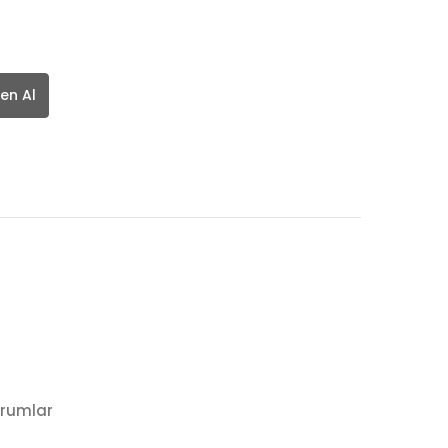
en Al
rumlar