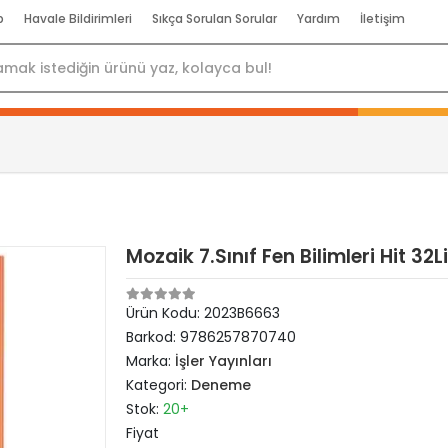
p
Havale Bildirimleri
Sıkça Sorulan Sorular
Yardım
İletişim
Mozaik 7.Sınıf Fen Bilimleri Hit 3
Ürün Kodu:
2023B6663
Barkod:
9786257870740
Marka:
İşler Yayınları
Kategori:
Deneme
Stok:
20+
Fiyat