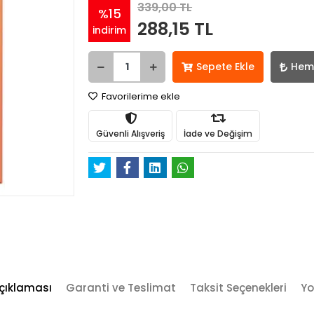
339,00 TL
%15
288,15 TL
indirim
Sepete Ekle
Hem
Favorilerime ekle
Güvenli Alışveriş
İade ve Değişim
çıklaması
Garanti ve Teslimat
Taksit Seçenekleri
Yo