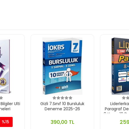
ilgiler Ulti
Gizli 7.Sınıf 10 Bursluluk
Liderlerka
meleri
Deneme 2025-26
Paragraf De
8 Yayın 16 
390,00 TL
259
%15