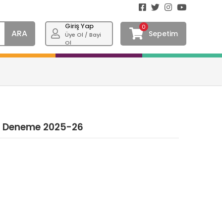
Giriş Yap
0
ARA
Sepetim
Üye Ol / Bayi
Ol
2Li Deneme 2025-26