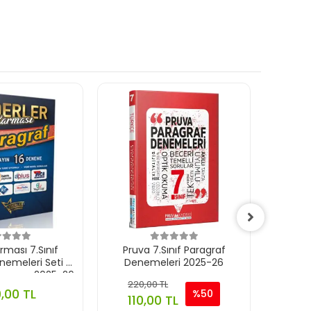
rması 7.Sınıf
Pruva 7.Sınıf Paragraf
Pruva 7
nemeleri Seti -
Denemeleri 2025-26
Sınav 
Deneme 2025-26
220,00 TL
150
,00 TL
%50
110,00 TL
75