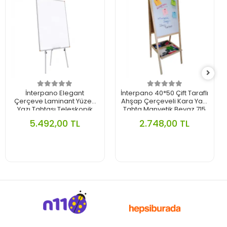
İnterpano Elegant
İnterpano 40*50 Çift Taraflı
Çerçeve Laminant Yüzey
Ahşap Çerçeveli Kara Yazı
Yazı Tahtası Teleskopik
Tahta Manyetik Beyaz 715
Ayaklı 90x120 İnt-626
5.492,00 TL
2.748,00 TL