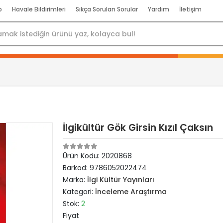
p
Havale Bildirimleri
Sıkça Sorulan Sorular
Yardım
İletişim
İlgikültür Gök Girsin Kızıl Çaksın
Ürün Kodu:
2020868
Barkod:
9786052022474
Marka:
İlgi Kültür Yayınları
Kategori:
İnceleme Araştırma
Stok:
2
Fiyat