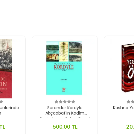
ünlerinde
Serander Kordyle
Kashna Ye
n
Akçaabat'In Kadim
Yerleşkesi - Zehra Topal
TL
500,00 TL
20