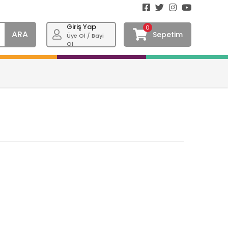
Giriş Yap
0
ARA
Sepetim
Üye Ol / Bayi
Ol