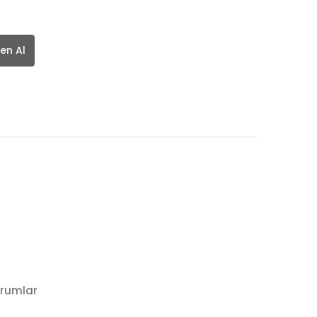
en Al
rumlar