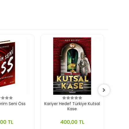
rim Seni Öss
Kariyer Hedef Türkiye Kutsal
Dor
Kase
,00 TL
400,00 TL