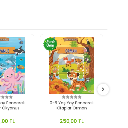
ay Pencereli
0-6 Yaş Yay Pencereli
0-
ar Okyanus
Kitaplar Orman
Çıkar
,00 TL
250,00 TL