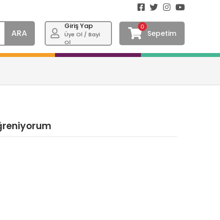
Giriş Yap
0
ARA
Sepetim
Üye Ol / Bayi
Ol
Öğreniyorum