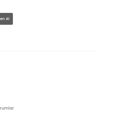
en Al
rumlar