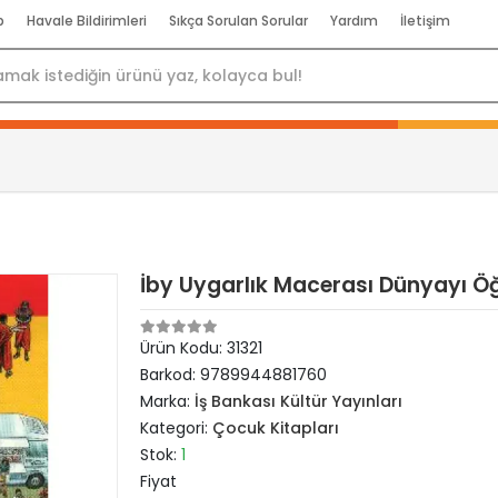
p
Havale Bildirimleri
Sıkça Sorulan Sorular
Yardım
İletişim
İby Uygarlık Macerası Dünyayı 
Ürün Kodu:
31321
Barkod:
9789944881760
Marka:
İş Bankası Kültür Yayınları
Kategori:
Çocuk Kitapları
Stok:
1
Fiyat