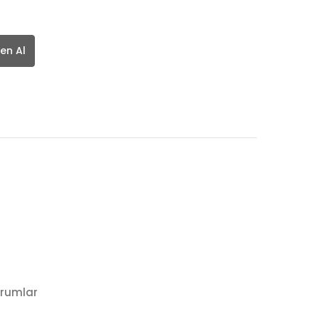
en Al
rumlar