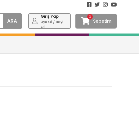
Giriş Yap
0
ARA
Sepetim
Üye Ol / Bayi
Ol