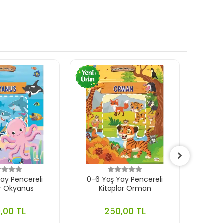
ay Pencereli
0-6 Yaş Yay Pencereli
0-
ar Okyanus
Kitaplar Orman
Çıkar
,00 TL
250,00 TL