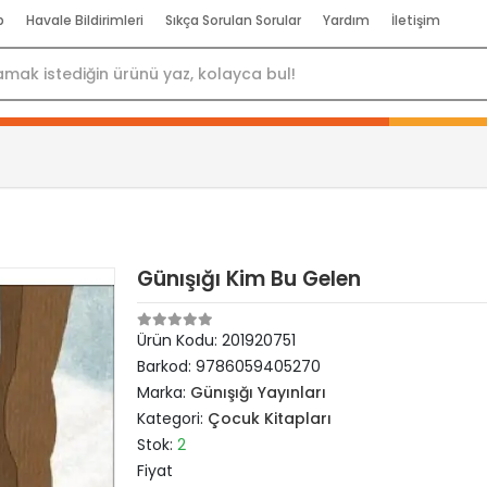
p
Havale Bildirimleri
Sıkça Sorulan Sorular
Yardım
İletişim
Günışığı Kim Bu Gelen
Ürün Kodu:
201920751
Barkod:
9786059405270
Marka:
Günışığı Yayınları
Kategori:
Çocuk Kitapları
Stok:
2
Fiyat