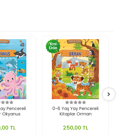
ay Pencereli
0-6 Yaş Yay Pencereli
0-
ar Okyanus
Kitaplar Orman
Çıkar
,00 TL
250,00 TL