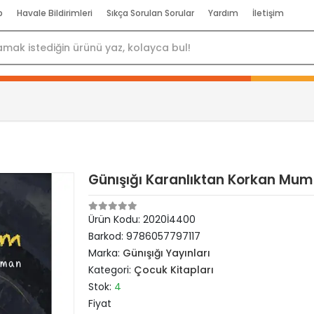
p
Havale Bildirimleri
Sıkça Sorulan Sorular
Yardım
İletişim
Günışığı Karanlıktan Korkan Mum
Ürün Kodu:
2020İ4400
Barkod:
9786057797117
Marka:
Günışığı Yayınları
Kategori:
Çocuk Kitapları
Stok:
4
Fiyat