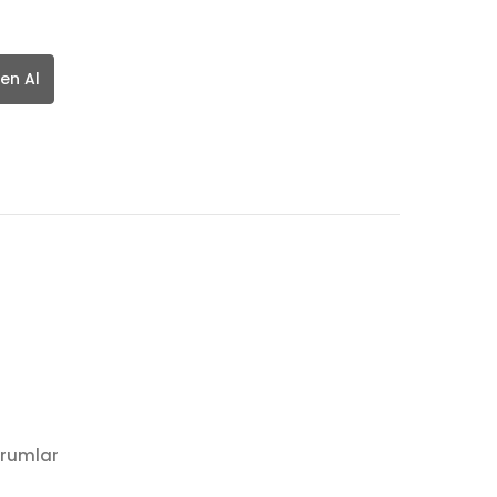
en Al
rumlar