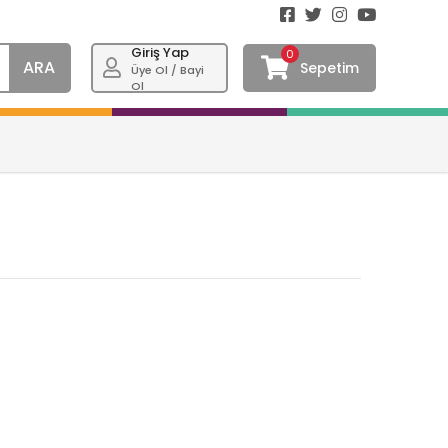
Giriş Yap
0
ARA
Sepetim
Üye Ol / Bayi
Ol