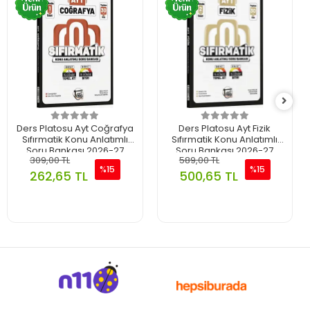
Ders Platosu Ayt Coğrafya
Ders Platosu Ayt Fizik
Sıfırmatik Konu Anlatımlı
Sıfırmatik Konu Anlatımlı
Soru Bankası 2026-27
Soru Bankası 2026-27
309,00 TL
589,00 TL
%15
%15
262,65 TL
500,65 TL