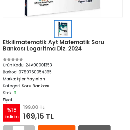
Etkilimatematik Ayt Matematik Soru
Bankası Logaritma Diz. 2024
Ürün Kodu:
24A00001353
Barkod:
9789750054365
Marka:
İşler Yayınları
Kategori:
Soru Bankası
Stok:
9
Fiyat
199,00 TL
%15
169,15 TL
indirim