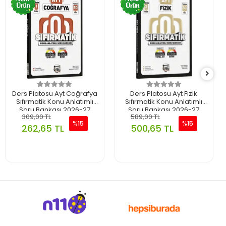
Ders Platosu Ayt Coğrafya
Ders Platosu Ayt Fizik
Sıfırmatik Konu Anlatımlı
Sıfırmatik Konu Anlatımlı
Soru Bankası 2026-27
Soru Bankası 2026-27
309,00 TL
589,00 TL
%15
%15
262,65 TL
500,65 TL