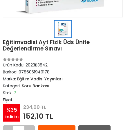
Eğitimvadisi Ayt Fizik Üds Ünite
Değerlendirme Sınavı
Ürün Kodu:
2023B3842
Barkod:
9786051949178
Marka:
Eğitim Vadisi Yayınları
Kategori:
Soru Bankası
Stok:
7
Fiyat
234,00 TL
%35
152,10 TL
indirim