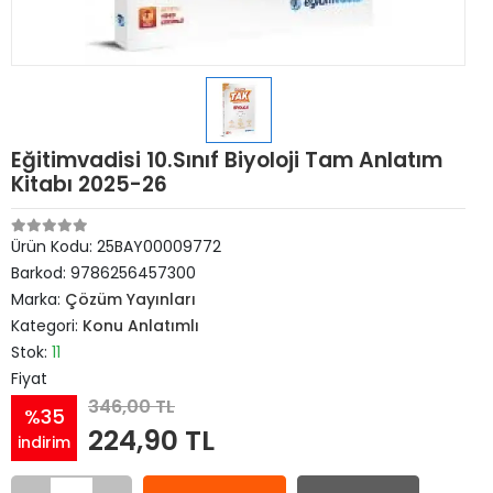
Eğitimvadisi 10.Sınıf Biyoloji Tam Anlatım
Kitabı 2025-26
Ürün Kodu:
25BAY00009772
Barkod:
9786256457300
Marka:
Çözüm Yayınları
Kategori:
Konu Anlatımlı
Stok:
11
Fiyat
346,00 TL
%35
224,90 TL
indirim