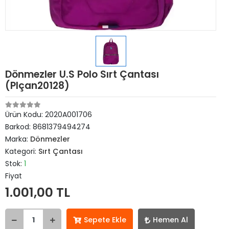
Dönmezler U.S Polo Sırt Çantası
(Plçan20128)
Ürün Kodu:
2020A001706
Barkod:
8681379494274
Marka:
Dönmezler
Kategori:
Sırt Çantası
Stok:
1
Fiyat
1.001,00 TL
Sepete Ekle
Hemen Al