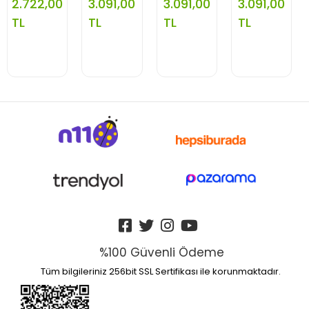
2.722,00
3.091,00
3.091,00
3.091,00
Çantası
Çantası
Çantası
Çantası
592898
23750
23768
23766
TL
TL
TL
TL
%100 Güvenli Ödeme
Tüm bilgileriniz 256bit SSL Sertifikası ile korunmaktadır.