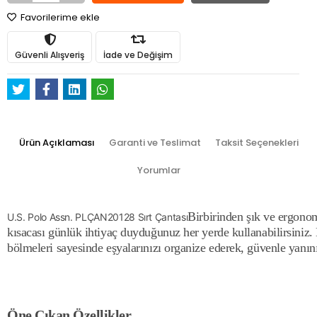
Favorilerime ekle
Güvenli Alışveriş
İade ve Değişim
Ürün Açıklaması
Garanti ve Teslimat
Taksit Seçenekleri
Yorumlar
Birbirinden şık ve
ergonomi
U.S. Polo Assn. PLÇAN20128 Sırt Çantası
kısacası günlük ihtiyaç duyduğunuz her yerde kullanabilirsiniz.
bölmeleri sayesinde eşyalarınızı organize ederek, güvenle yanınız
Öne Çıkan Özellikler