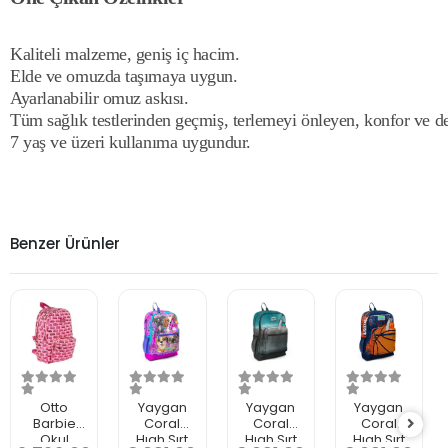
Kaliteli malzeme, geniş iç hacim.
Elde ve omuzda taşımaya uygun.
Ayarlanabilir omuz askısı.
Tüm sağlık testlerinden geçmiş, terlemeyi önleyen, konfor ve des
7 yaş ve üzeri kullanıma uygundur.
Benzer Ürünler
Otto
Yaygan
Yaygan
Yaygan
Barbie
Coral
Coral
Coral
Okul
Hıgh Sırt
Hıgh Sırt
Hıgh Sırt