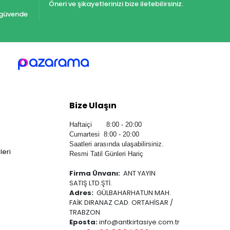
Öneri ve şikayetlerinizi bize iletebilirsiniz.
iz güvende
Bize Ulaşın
Haftaiçi 8:00 - 20:00
Cumartesi 8:00 - 20:00
Saatleri arasında ulaşabilirsiniz.
leri
Resmi Tatil Günleri Hariç
Firma Ünvanı:
ANT YAYIN
SATIŞ LTD.ŞTİ.
Adres:
GÜLBAHARHATUN MAH.
FAİK DIRANAZ CAD. ORTAHİSAR /
TRABZON
Eposta:
info@antkirtasiye.com.tr