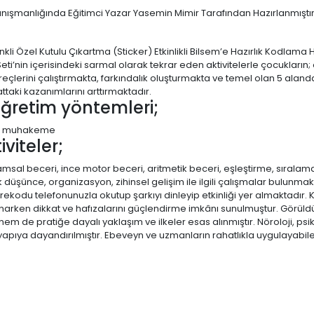
anışmanlığında Eğitimci Yazar Yasemin Mimir Tarafından Hazırlanmıştır
i Özel Kutulu Çıkartma (Sticker) Etkinlikli Bilsem’e Hazırlık Kodlama Haf
eti’nin içerisindeki sarmal olarak tekrar eden aktivitelerle çocukları
reçlerini çalıştırmakta, farkındalık oluşturmakta ve temel olan 5 alan
ttaki kazanımlarını arttırmaktadır.
öğretim yöntemleri;
ve muhakeme
iviteler;
ramsal beceri, ince motor beceri, aritmetik beceri, eşleştirme, sıralama,
ik düşünce, organizasyon, zihinsel gelişim ile ilgili çalışmalar bulunmak
rekodu telefonunuzla okutup şarkıyı dinleyip etkinliği yer almaktadır. K
ynarken dikkat ve hafızalarını güçlendirme imkânı sunulmuştur. Görüldü
hem de pratiğe dayalı yaklaşım ve ilkeler esas alınmıştır. Nöroloji, psik
alt yapıya dayandırılmıştır. Ebeveyn ve uzmanların rahatlıkla uygulayabi