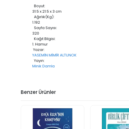
Boyut:
31.5 x 21.5 x 3 cm
Ağırlık(Kg):
1.192
Sayfa Sayısı:
320
Kağıt Bilgisi:
1. Hamur
Yazar:
YASEMİN MİMİR ALTUNOK
Yayın:
Minik Damla
Benzer Ürünler