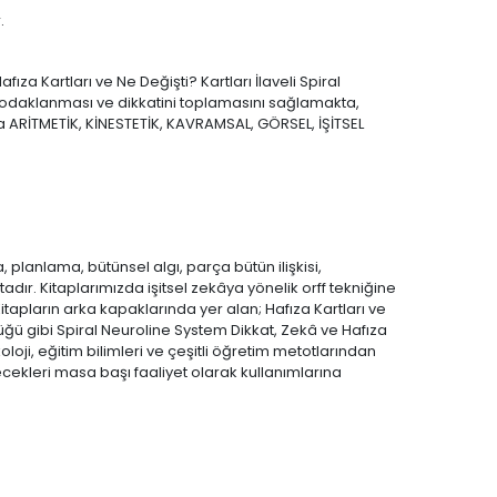
.
ıza Kartları ve Ne Değişti? Kartları İlaveli Spiral
n; odaklanması ve dikkatini toplamasını sağlamakta,
da ARİTMETİK, KİNESTETİK, KAVRAMSAL, GÖRSEL, İŞİTSEL
 planlama, bütünsel algı, parça bütün ilişkisi,
tadır. Kitaplarımızda işitsel zekâya yönelik orff tekniğine
itapların arka kapaklarında yer alan; Hafıza Kartları ve
ğü gibi Spiral Neuroline System Dikkat, Zekâ ve Hafıza
oloji, eğitim bilimleri ve çeşitli öğretim metotlarından
lecekleri masa başı faaliyet olarak kullanımlarına