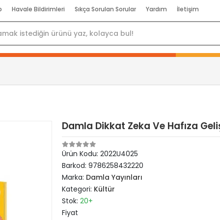
p
Havale Bildirimleri
Sıkça Sorulan Sorular
Yardım
İletişim
Damla Dikkat Zeka Ve Hafıza Geli
Ürün Kodu:
2022U4025
Barkod:
9786258432220
Marka:
Damla Yayınları
Kategori:
Kültür
Stok:
20+
Fiyat