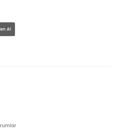
en Al
rumlar