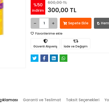
600,00 TL
%50
300,00 TL
indirim
Sepete Ekle
Hem
Favorilerime ekle
Güvenli Alışveriş
İade ve Değişim
çıklaması
Garanti ve Teslimat
Taksit Seçenekleri
Yo