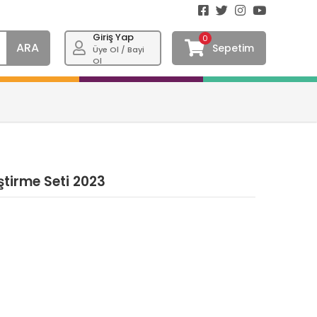
Giriş Yap
0
ARA
Sepetim
Üye Ol / Bayi
Ol
ştirme Seti 2023