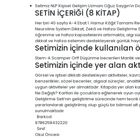
Setimiz NLP Kişisel Gelişim Uzmanı Oğuz Saygın’ın D
SETİN İÇERİĞİ (8 KİTAP)
Her biri 40 sayfa A-4 Ebat 1. Hamur Kâğıt Tamamı Renkl
Neuroline System Dikkat, Zekâ ve Hafıza Geliştirme S
öğrenme ve hafıza kapasitelerini artırmakta, algı sü
dikkat ve hafıza sistemini destekleyerek günlük haya
Setimizin içinde kullanılan 
Stem-A Scamper Orff Düşünme becerileri Mantık 
Setimizin içinde yer alan akt
Görsel ve işitsel dikkati destekleyen aktiviteler, kav
benzerlikler, sözel beceriler, algısal süreçler, analit
uygun aktiviteler yer almaktadır. Kitapda yer alan ka
Ne Değişti? Kartları ile çocuklara eğlenerek oyun o
Geliştirme Seti’nin geliştirilme sürecinde hem teorik 
yararlanılarak geliştirilmiş olup güçlü bir bilimsel 
sunulmaktadır.
Barkod:
9786258432220
Sınıf:
Okul Öncesi