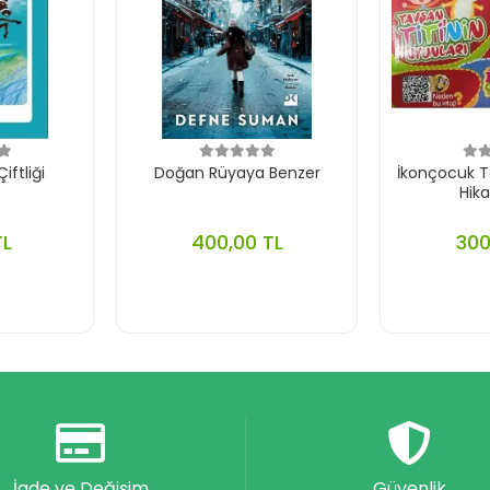
iftliği
Doğan Rüyaya Benzer
İkonçocuk Ta
Hika
TL
400,00 TL
300
İade ve Değişim
Güvenlik