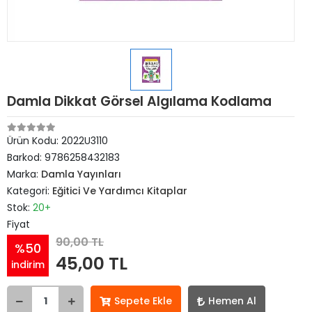
Damla Dikkat Görsel Algılama Kodlama
Ürün Kodu:
2022U3110
Barkod:
9786258432183
Marka:
Damla Yayınları
Kategori:
Eğitici Ve Yardımcı Kitaplar
Stok:
20+
Fiyat
90,00 TL
%50
45,00 TL
indirim
Sepete Ekle
Hemen Al