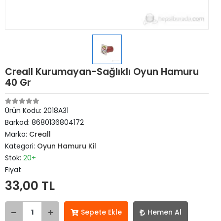
Creall Kurumayan-Sağlıklı Oyun Hamuru
40 Gr
Ürün Kodu:
2018A31
Barkod:
8680136804172
Marka:
Creall
Kategori:
Oyun Hamuru Kil
Stok:
20+
Fiyat
33,00 TL
Sepete Ekle
Hemen Al