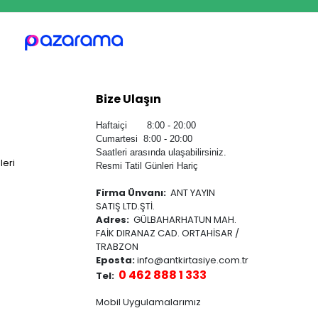
Bize Ulaşın
Haftaiçi 8:00 - 20:00
Cumartesi 8:00 - 20:00
Saatleri arasında ulaşabilirsiniz.
leri
Resmi Tatil Günleri Hariç
Firma Ünvanı:
ANT YAYIN
SATIŞ LTD.ŞTİ.
Adres:
GÜLBAHARHATUN MAH.
FAİK DIRANAZ CAD. ORTAHİSAR /
TRABZON
Eposta:
info@antkirtasiye.com.tr
0 462 888 1 333
Tel:
Mobil Uygulamalarımız