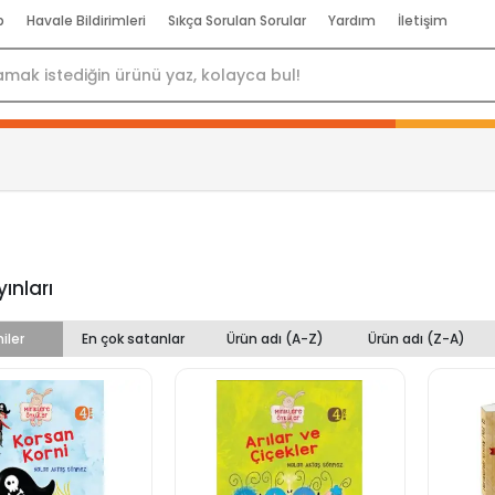
p
Havale Bildirimleri
Sıkça Sorulan Sorular
Yardım
İletişim
yınları
iler
En çok satanlar
Ürün adı (A-Z)
Ürün adı (Z-A)