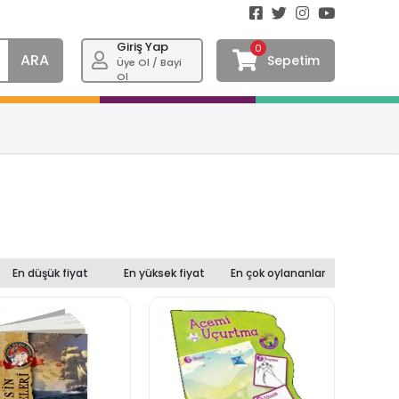
Giriş Yap
0
ARA
Sepetim
Üye Ol / Bayi
Ol
En düşük fiyat
En yüksek fiyat
En çok oylananlar