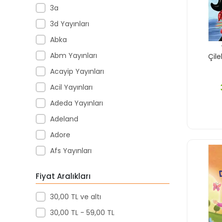
3a
3d Yayınları
Abka
Abm Yayınları
Çil
Acayip Yayınları
Acil Yayınları
Adeda Yayınları
Adeland
Adore
Afs Yayınları
Agapi Yayınları
Fiyat Aralıkları
Agt
30,00 TL ve altı
Aıhao
30,00 TL - 59,00 TL
Akademi Denizi Yayınları