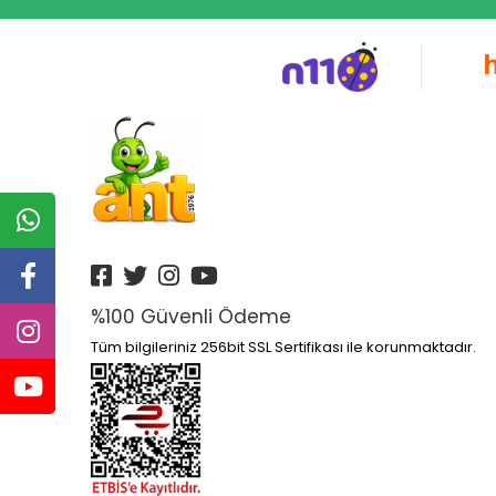
Altın Kitaplar Yayınları
Altın Nokta Yayınları
Altınyıldız
Anatolia Kitap Yayınları
Anatolian
Ankara Yayınları
Anonim Yayınları
Ant
Antik Yayınları
%100 Güvenli Ödeme
Antrenmanlarla Yayınları
Tüm bilgileriniz 256bit SSL Sertifikası ile korunmaktadır.
Aperatifyayınları
Aprıl Yayınları
Apron Yayınları
Arı Yayıncılık