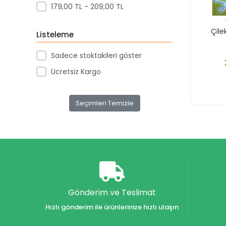
179,00 TL - 209,00 TL
Akar Kırtasiye
Akçağ Yayınları
Çil
Listeleme
Aktive Oyuncak
Sadece stoktakileri göster
Akvaryum Yayınları
Ücretsiz Kargo
Alex
Alfa
Seçimleri Temizle
Alfa Yayınları
Alfabe Yayınları
Aliş
Alpino
Alpino Çocuk Yayınları
Altın
Gönderim ve Teslimat
Altın Karma Yayınları
Hızlı gönderim ile ürünlerinize hızlı ulaşın
Altın Kitaplar Yayınevi