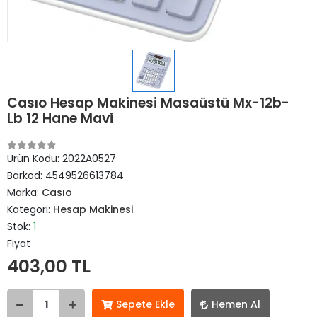
Casıo Hesap Makinesi Masaüstü Mx-12b-
Lb 12 Hane Mavi
Ürün Kodu:
2022A0527
Barkod:
4549526613784
Marka:
Casıo
Kategori:
Hesap Makinesi
Stok:
1
Fiyat
403,00 TL
Sepete Ekle
Hemen Al