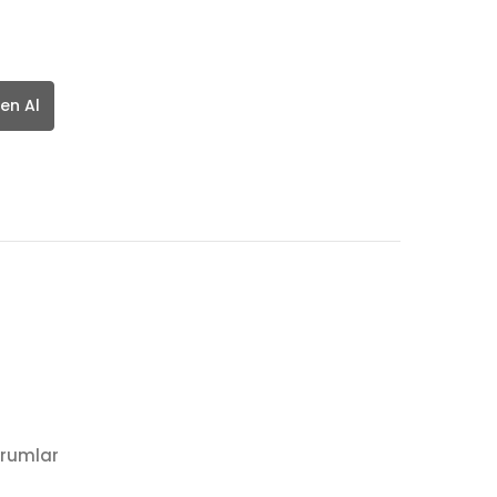
en Al
rumlar