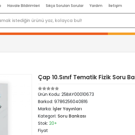
p
Havale Bildirimleri
Sıkça Sorulan Sorular
Yardım
İletişim
Çap 10.Sınıf Tematik Fizik Soru 
Ürün Kodu:
25BAY00010673
Barkod:
9786256040816
Marka:
İşler Yayınları
Kategori:
Soru Bankası
Stok:
20+
Fiyat