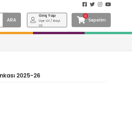
Giriş Yap
0
ARA
Sepetim
Üye Ol / Bayi
Ol
Bankası 2025-26