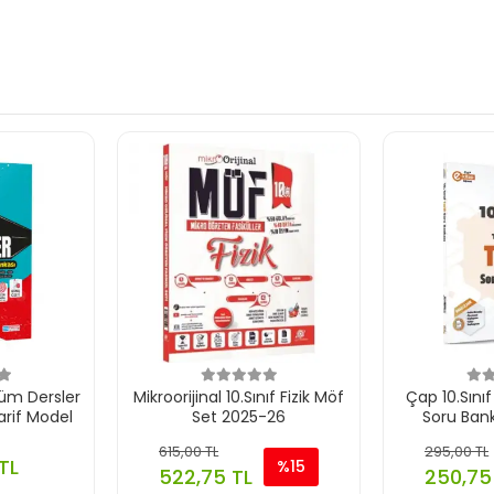
Tüm Dersler
Mikroorijinal 10.Sınıf Fizik Möf
Çap 10.Sını
arif Model
Set 2025-26
Soru Ban
615,00 TL
295,00 TL
TL
%15
522,75 TL
250,75