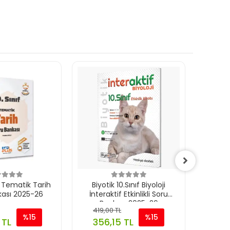
f Tematik Tarih
Biyotik 10.Sınıf Biyoloji
Orijin
kası 2025-26
İnteraktif Etkinlikli Soru
Soru
Bankası 2025-26
419,00 TL
669,
%15
%15
 TL
356,15 TL
568