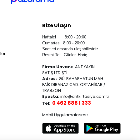
Bize Ulaşın
Haftaiçi 8:00 - 20:00
Cumartesi 8:00 - 20:00
Saatleri arasında ulaşabilirsiniz.
leri
Resmi Tatil Günleri Hariç
Firma Ünvanı:
ANT YAYIN
SATIŞ LTD.ŞTİ.
Adres:
GÜLBAHARHATUN MAH.
FAİK DIRANAZ CAD. ORTAHİSAR /
TRABZON
Eposta:
info@antkirtasiye.com.tr
0 462 888 1 333
Tel:
Mobil Uygulamalarımız