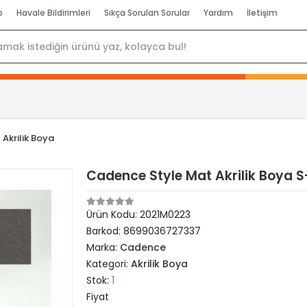
p
Havale Bildirimleri
Sıkça Sorulan Sorular
Yardım
İletişim
Akrilik Boya
Cadence Style Mat Akrilik Boya 
Ürün Kodu:
2021M0223
Barkod:
8699036727337
Marka:
Cadence
Kategori:
Akrilik Boya
Stok:
1
Fiyat