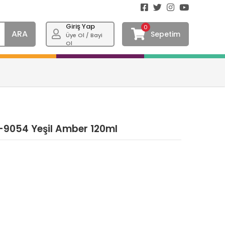
Giriş Yap
0
ARA
Sepetim
Üye Ol / Bayi
Ol
S-9054 Yeşil Amber 120ml