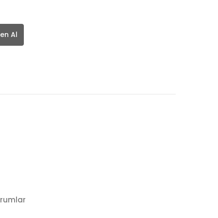
en Al
rumlar