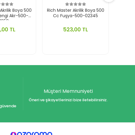
Akrilik Boya 500
Rich Master Akrilik Boya 500
Rich Ma
engi Akr-500-
Cc Fuşya-500-02345
Cc Fıs
1958
,00 TL
523,00 TL
Müşteri Memnuniyeti
Öneri ve şikayetlerinizi bize iletebilirsiniz.
iz güvende