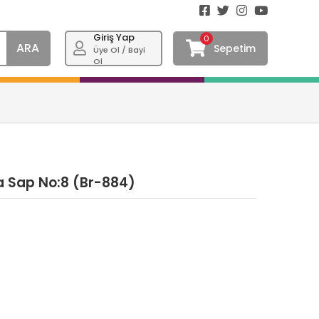
Giriş Yap
0
ARA
Sepetim
Üye Ol / Bayi
Ol
sa Sap No:8 (Br-884)