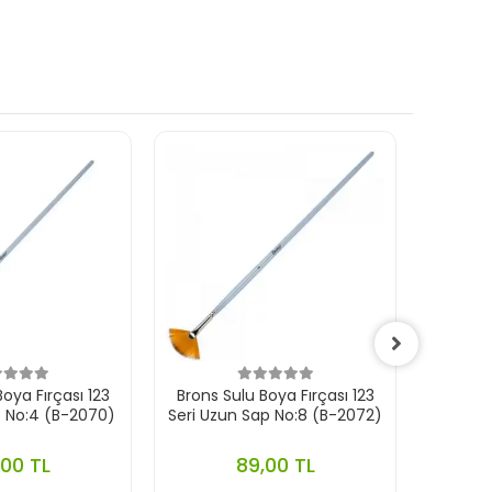
oya Fırçası 123
Brons Sulu Boya Fırçası 123
Brons 
p No:4 (B-2070)
Seri Uzun Sap No:8 (B-2072)
Seri 
,00 TL
89,00 TL