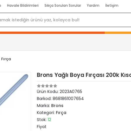
p
Havale Bildirimleri
Sıkça Sorulan Sorular
Yardım
İletişim
Fırça
Brons Yağlı Boya Fırçası 200k Kı
Ürün Kodu:
2023A0765
Barkod:
8681861007654
Marka:
Brons
Kategori:
Fırça
Stok:
12
Fiyat