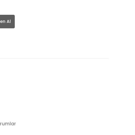
en Al
rumlar