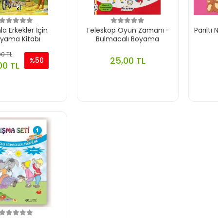
a Erkekler İçin
Teleskop Oyun Zamanı -
Parıltı
yama Kitabı
Bulmacalı Boyama
0 TL
25,00 TL
%50
00 TL