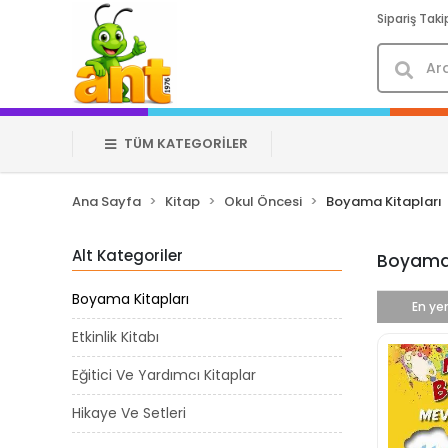
Sipariş Taki
TÜM KATEGORİLER
Ana Sayfa
Kitap
Okul Öncesi
Boyama Kitapları
Alt Kategoriler
Boyama 
Boyama Kitapları
En yen
Etkinlik Kitabı
Eğitici Ve Yardımcı Kitaplar
Hikaye Ve Setleri