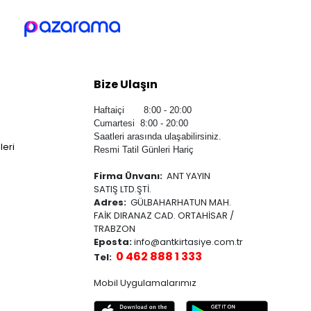
Bize Ulaşın
Haftaiçi 8:00 - 20:00
Cumartesi 8:00 - 20:00
Saatleri arasında ulaşabilirsiniz.
leri
Resmi Tatil Günleri Hariç
Firma Ünvanı:
ANT YAYIN
SATIŞ LTD.ŞTİ.
Adres:
GÜLBAHARHATUN MAH.
FAİK DIRANAZ CAD. ORTAHİSAR /
TRABZON
Eposta:
info@antkirtasiye.com.tr
0 462 888 1 333
Tel:
Mobil Uygulamalarımız