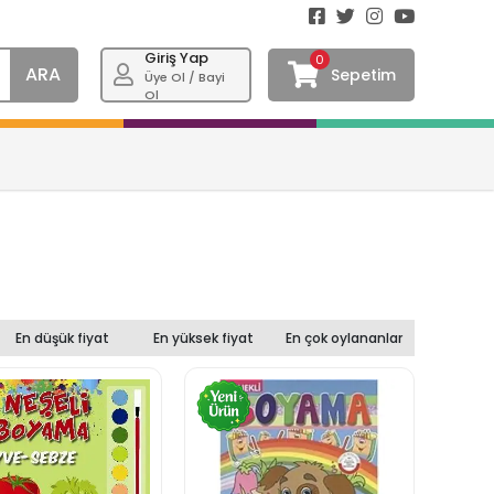
Giriş Yap
0
ARA
Sepetim
Üye Ol / Bayi
Ol
En düşük fiyat
En yüksek fiyat
En çok oylananlar