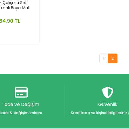
ız Çalışma Seti
tmalı Boya Malı
84,90 TL
1
2
İade ve Değişim
Güvenlik
İade & değişim imkanı
Kredi kartı ve kişisel bilgilerin