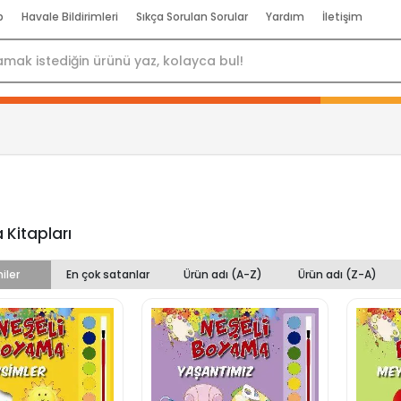
p
Havale Bildirimleri
Sıkça Sorulan Sorular
Yardım
İletişim
Kitapları
iler
En çok satanlar
Ürün adı (A-Z)
Ürün adı (Z-A)