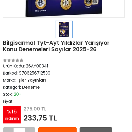
Bilgisarmal Tyt-Ayt Yıldızlar Yarışıyor
Konu Denemeleri Sayılar 2025-26
Ürün Kodu:
26AY00341
Barkod:
9786256712539
Marka:
İşler Yayınları
Kategori:
Deneme
Stok:
20+
Fiyat
275,00 TL
%15
233,75 TL
indirim