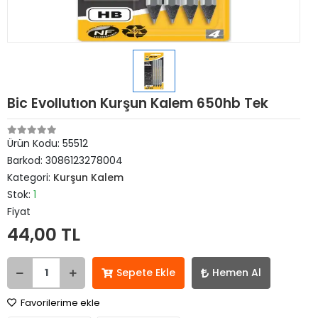
Bic Evollutıon Kurşun Kalem 650hb Tek
Ürün Kodu:
55512
Barkod:
3086123278004
Kategori:
Kurşun Kalem
Stok:
1
Fiyat
44,00 TL
Sepete Ekle
Hemen Al
Favorilerime ekle