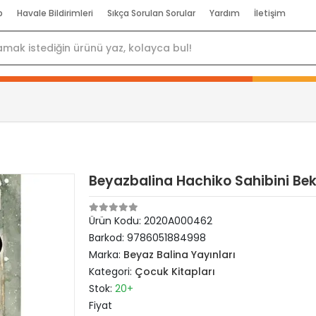
p
Havale Bildirimleri
Sıkça Sorulan Sorular
Yardım
İletişim
Beyazbalina Hachiko Sahibini Be
Ürün Kodu:
2020A000462
Barkod:
9786051884998
Marka:
Beyaz Balina Yayınları
Kategori:
Çocuk Kitapları
Stok:
20+
Fiyat