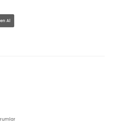
en Al
rumlar