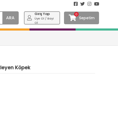
Giriş Yap
0
ARA
Sepetim
Üye Ol / Bayi
Ol
kleyen Köpek