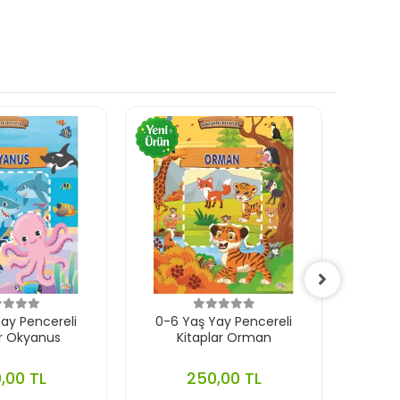
ay Pencereli
0-6 Yaş Yay Pencereli
0-
ar Okyanus
Kitaplar Orman
Çıkar
,00 TL
250,00 TL