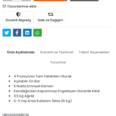
Favorilerime ekle
Güvenli Alışveriş
İade ve Değişim
Ürün Açıklaması
Garanti ve Teslimat
Taksit Seçenekleri
Yorumlar
4 Pozisyonlu Tam Yatabilen Oturak
Açılabilir Ön Bar
5 Nokta Emniyet Kemeri
Kendiliğinden Kapanmayı Engelleyen Güvenlik Kilidi
11,5 kg Ağırlık
0-4 Yaş Arası Kullanım (Max:25 Kg)
HBV00000N5TXL