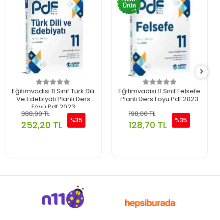
Eğitimvadisi 11.Sınıf Türk Dili
Eğitimvadisi 11.Sınıf Felsefe
Ve Edebiyatı Planlı Ders
Planlı Ders Föyü Pdf 2023
Föyü Pdf 2023
388,00 TL
198,00 TL
%35
%35
252,20 TL
128,70 TL