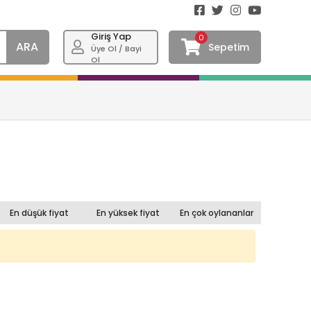
Giriş Yap
0
ARA
Sepetim
Üye Ol / Bayi
Ol
En düşük fiyat
En yüksek fiyat
En çok oylananlar