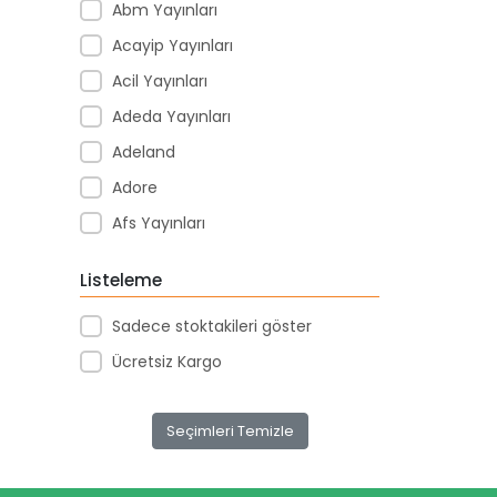
Abm Yayınları
Acayip Yayınları
Acil Yayınları
Adeda Yayınları
Adeland
Adore
Afs Yayınları
Agapi Yayınları
Listeleme
Agt
Sadece stoktakileri göster
Aıhao
Ücretsiz Kargo
Akademi Denizi Yayınları
Akar Kırtasiye
Seçimleri Temizle
Akçağ Yayınları
Aktive Oyuncak