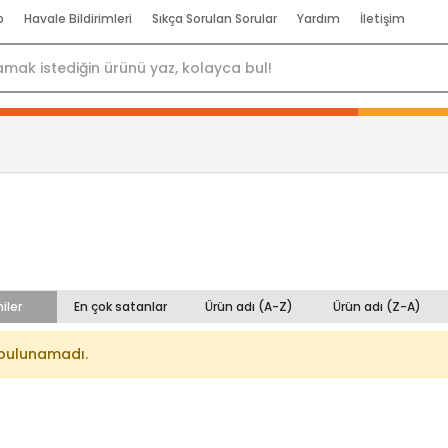
p
Havale Bildirimleri
Sıkça Sorulan Sorular
Yardım
İletişim
iler
En çok satanlar
Ürün adı (A-Z)
Ürün adı (Z-A)
bulunamadı.