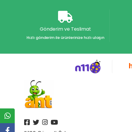
Akvaryum Yayınları
Alex
Alfa
Gönderim ve Teslimat
Alfa Yayınları
Hızlı gönderim ile ürünlerinize hızlı ulaşın
Alfabe Yayınları
Aliş
Alpino
Alpino Çocuk Yayınları
Altın
Altın Karma Yayınları
Altın Kitaplar Yayınevi
Altın Kitaplar Yayınları
Altın Nokta Yayınları
Altınyıldız