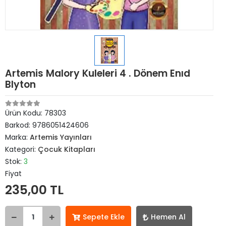
Artemis Malory Kuleleri 4 . Dönem Enıd
Blyton
Ürün Kodu:
78303
Barkod:
9786051424606
Marka:
Artemis Yayınları
Kategori:
Çocuk Kitapları
Stok:
3
Fiyat
235,00 TL
Sepete Ekle
Hemen Al