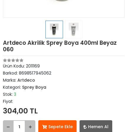
Artdeco Akrilik Sprey Boya 400ml Beyaz
060
Ürün Kodu:
2011169
Barkod:
8698517945062
Marka:
Artdeco
Kategori:
Sprey Boya
Stok:
3
Fiyat
304,00 TL
Sepete Ekle
Hemen Al