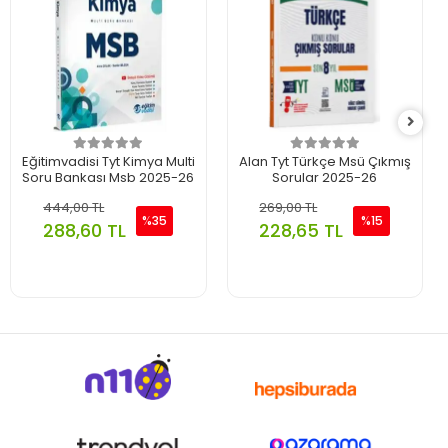
Eğitimvadisi Tyt Kimya Multi
Alan Tyt Türkçe Msü Çıkmış
Soru Bankası Msb 2025-26
Sorular 2025-26
444,00 TL
269,00 TL
%35
%15
288,60 TL
228,65 TL