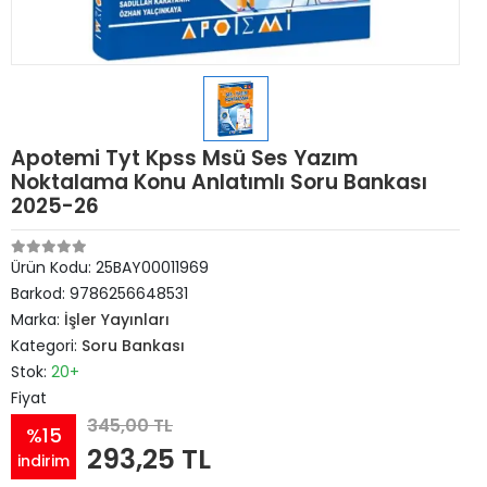
Apotemi Tyt Kpss Msü Ses Yazım
Noktalama Konu Anlatımlı Soru Bankası
2025-26
Ürün Kodu:
25BAY00011969
Barkod:
9786256648531
Marka:
İşler Yayınları
Kategori:
Soru Bankası
Stok:
20+
Fiyat
345,00 TL
%15
293,25 TL
indirim