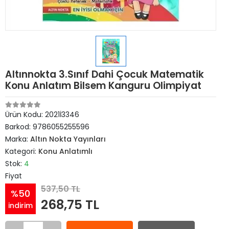
Altınnokta 3.Sınıf Dahi Çocuk Matematik
Konu Anlatım Bilsem Kanguru Olimpiyat
Ürün Kodu:
2021İ3346
Barkod:
9786055255596
Marka:
Altın Nokta Yayınları
Kategori:
Konu Anlatımlı
Stok:
4
Fiyat
537,50 TL
%50
268,75 TL
indirim