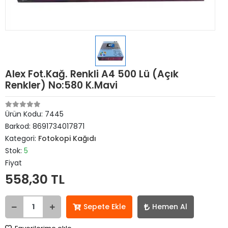
Alex Fot.Kağ. Renkli A4 500 Lü (Açık
Renkler) No:580 K.Mavi
Ürün Kodu:
7445
Barkod:
8691734017871
Kategori:
Fotokopi Kağıdı
Stok:
5
Fiyat
558,30 TL
Sepete Ekle
Hemen Al