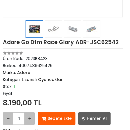
Adore Go Dtm Race Glory ADR-JSC62542
Ürün Kodu:
2023B8423
Barkod:
4007486625426
Marka:
Adore
Kategori:
Lisanslı Oyuncaklar
Stok:
1
Fiyat
8.190,00 TL
Sepete Ekle
Hemen Al