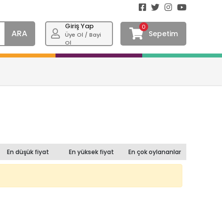
Giriş Yap
0
ARA
Sepetim
Üye Ol / Bayi
Ol
En düşük fiyat
En yüksek fiyat
En çok oylananlar