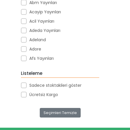
Abm Yayınları
Acayip Yayınları
Acil Yayınları
Adeda Yayınları
Adeland
Adore
Afs Yayınları
Agapi Yayınları
Listeleme
Agt
Sadece stoktakileri göster
Aıhao
Ücretsiz Kargo
Akademi Denizi Yayınları
Akar Kırtasiye
Seçimleri Temizle
Akçağ Yayınları
Aktive Oyuncak