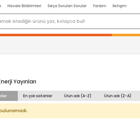
p
Havale Bildirimleri
Sıkça Sorulan Sorular
Yardım
İletişim
nerji Yayınları
iler
En çok satanlar
Ürün adı (A-Z)
Ürün adı (Z-A)
bulunamadı.