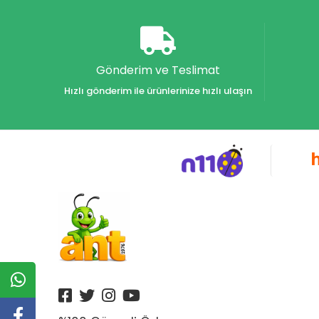
Akvaryum Yayınları
Alex
Alfa
Gönderim ve Teslimat
Alfa Yayınları
Hızlı gönderim ile ürünlerinize hızlı ulaşın
Alfabe Yayınları
Aliş
Alpino
Alpino Çocuk Yayınları
Altın
Altın Karma Yayınları
Altın Kitaplar Yayınevi
Altın Kitaplar Yayınları
Altın Nokta Yayınları
Altınyıldız