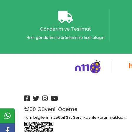
Akvaryum Yayınları
Alex
Alfa
Gönderim ve Teslimat
Alfa Yayınları
Hızlı gönderim ile ürünlerinize hızlı ulaşın
Alfabe Yayınları
Aliş
Alpino
Alpino Çocuk Yayınları
Altın
Altın Karma Yayınları
Altın Kitaplar Yayınevi
Altın Kitaplar Yayınları
%100 Güvenli Ödeme
Altın Nokta Yayınları
Tüm bilgileriniz 256bit SSL Sertifikası ile korunmaktadır.
Altınyıldız