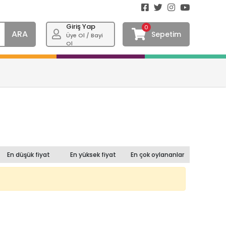
Giriş Yap
0
ARA
Sepetim
Üye Ol / Bayi
Ol
En düşük fiyat
En yüksek fiyat
En çok oylananlar