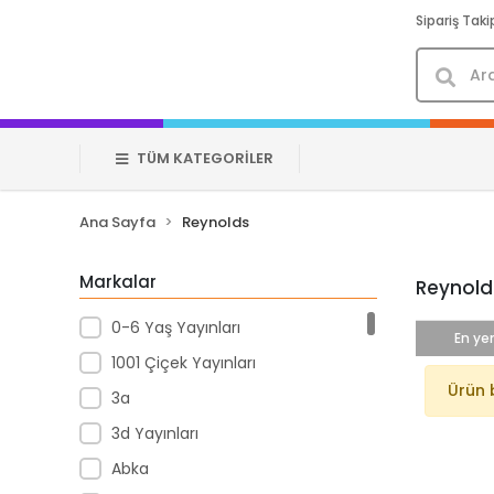
Sipariş Taki
TÜM KATEGORİLER
Ana Sayfa
Reynolds
Markalar
Reynold
0-6 Yaş Yayınları
En yen
1001 Çiçek Yayınları
Ürün 
3a
3d Yayınları
Abka