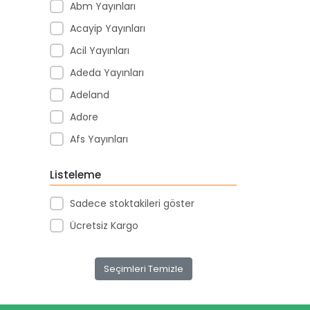
Abm Yayınları
Acayip Yayınları
Acil Yayınları
Adeda Yayınları
Adeland
Adore
Afs Yayınları
Agapi Yayınları
Listeleme
Agt
Sadece stoktakileri göster
Aıhao
Ücretsiz Kargo
Akademi Denizi Yayınları
Akar Kırtasiye
Seçimleri Temizle
Akçağ Yayınları
Aktive Oyuncak