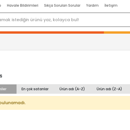
p
Havale Bildirimleri
Sıkça Sorulan Sorular
Yardım
İletişim
s
iler
En çok satanlar
Ürün adı (A-Z)
Ürün adı (Z-A)
bulunamadı.