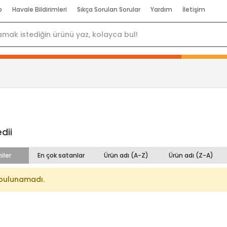
p
Havale Bildirimleri
Sıkça Sorulan Sorular
Yardım
İletişim
edii
iler
En çok satanlar
Ürün adı (A-Z)
Ürün adı (Z-A)
bulunamadı.