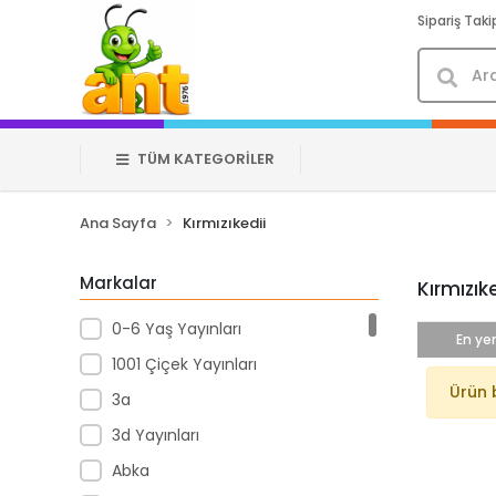
Sipariş Taki
TÜM KATEGORİLER
Ana Sayfa
Kırmızıkedii
Markalar
Kırmızık
0-6 Yaş Yayınları
En yen
1001 Çiçek Yayınları
Ürün 
3a
3d Yayınları
Abka