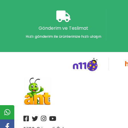
Akvaryum Yayınları
Alex
Alfa
Gönderim ve Teslimat
Alfa Yayınları
Hızlı gönderim ile ürünlerinize hızlı ulaşın
Alfabe Yayınları
Aliş
Alpino
Alpino Çocuk Yayınları
Altın
Altın Karma Yayınları
Altın Kitaplar Yayınevi
Altın Kitaplar Yayınları
Altın Nokta Yayınları
Altınyıldız