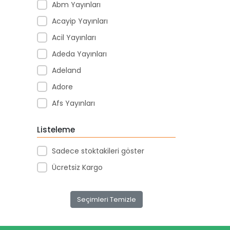
Abm Yayınları
Acayip Yayınları
Acil Yayınları
Adeda Yayınları
Adeland
Adore
Afs Yayınları
Agapi Yayınları
Listeleme
Agt
Sadece stoktakileri göster
Aıhao
Ücretsiz Kargo
Akademi Denizi Yayınları
Akar Kırtasiye
Seçimleri Temizle
Akçağ Yayınları
Aktive Oyuncak