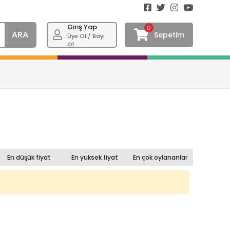
Giriş Yap
0
ARA
Sepetim
Üye Ol / Bayi
Ol
En düşük fiyat
En yüksek fiyat
En çok oylananlar