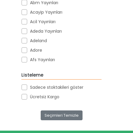
Abm Yayınları
Acayip Yayınları
Acil Yayınları
Adeda Yayınları
Adeland
Adore
Afs Yayınları
Agapi Yayınları
Listeleme
Agt
Sadece stoktakileri göster
Aıhao
Ücretsiz Kargo
Akademi Denizi Yayınları
Akar Kırtasiye
Seçimleri Temizle
Akçağ Yayınları
Aktive Oyuncak