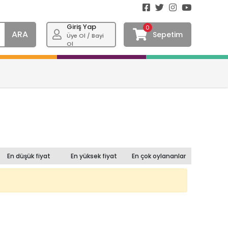
Giriş Yap
0
ARA
Sepetim
Üye Ol / Bayi
Ol
En düşük fiyat
En yüksek fiyat
En çok oylananlar