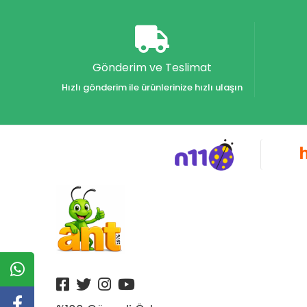
Akvaryum Yayınları
Alex
Alfa
Gönderim ve Teslimat
Alfa Yayınları
Hızlı gönderim ile ürünlerinize hızlı ulaşın
Alfabe Yayınları
Aliş
Alpino
Alpino Çocuk Yayınları
Altın
Altın Karma Yayınları
Altın Kitaplar Yayınevi
Altın Kitaplar Yayınları
Altın Nokta Yayınları
Altınyıldız