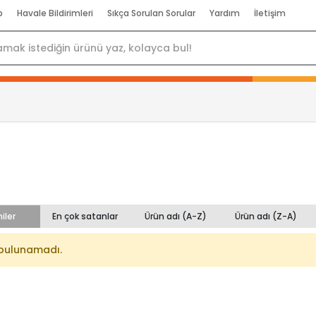
p
Havale Bildirimleri
Sıkça Sorulan Sorular
Yardım
İletişim
iler
En çok satanlar
Ürün adı (A-Z)
Ürün adı (Z-A)
bulunamadı.