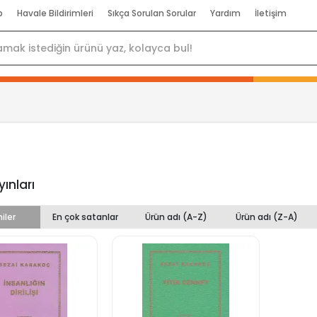
p
Havale Bildirimleri
Sıkça Sorulan Sorular
Yardım
İletişim
yınları
iler
En çok satanlar
Ürün adı (A-Z)
Ürün adı (Z-A)