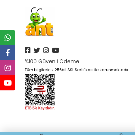
Altın Kitaplar Yayınları
Altın Nokta Yayınları
Altınyıldız
Anatolia Kitap Yayınları
Anatolian
Ankara Yayınları
%100 Güvenli Ödeme
Anonim Yayınları
Tüm bilgileriniz 256bit SSL Sertifikası ile korunmaktadır.
Ant
Antik Yayınları
Antrenmanlarla Yayınları
Aperatifyayınları
Aprıl Yayınları
Apron Yayınları
Arı Yayıncılık