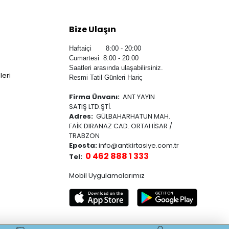
Bize Ulaşın
Haftaiçi 8:00 - 20:00
Cumartesi 8:00 - 20:00
Saatleri arasında ulaşabilirsiniz.
leri
Resmi Tatil Günleri Hariç
Firma Ünvanı:
ANT YAYIN
SATIŞ LTD.ŞTİ.
Adres:
GÜLBAHARHATUN MAH.
FAİK DIRANAZ CAD. ORTAHİSAR /
TRABZON
Eposta:
info@antkirtasiye.com.tr
0 462 888 1 333
Tel:
Mobil Uygulamalarımız