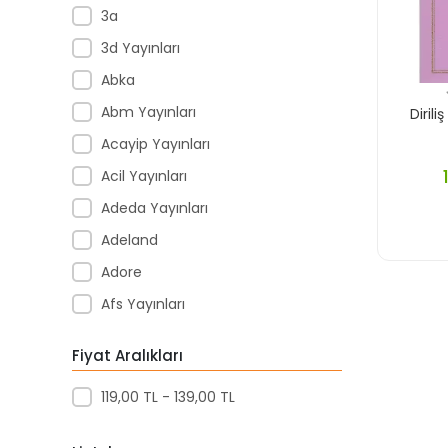
3a
3d Yayınları
Abka
Abm Yayınları
Diriliş
Acayip Yayınları
Acil Yayınları
Adeda Yayınları
Adeland
Adore
Afs Yayınları
Agapi Yayınları
Fiyat Aralıkları
Agt
119,00 TL - 139,00 TL
Aıhao
Akademi Denizi Yayınları