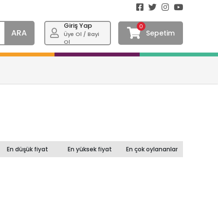
Giriş Yap
0
ARA
Sepetim
Üye Ol / Bayi
Ol
En düşük fiyat
En yüksek fiyat
En çok oylananlar