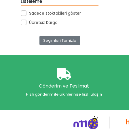
Listeleme
Akar Kırtasiye
Sadece stoktakileri göster
Akçağ Yayınları
Ücretsiz Kargo
Aktive Oyuncak
Akvaryum Yayınları
Seçimleri Temizle
Alex
Alfa
Alfa Yayınları
Alfabe Yayınları
Aliş
Gönderim ve Teslimat
Alpino
Hızlı gönderim ile ürünlerinize hızlı ulaşın
Alpino Çocuk Yayınları
Altın
Altın Karma Yayınları
Altın Kitaplar Yayınevi