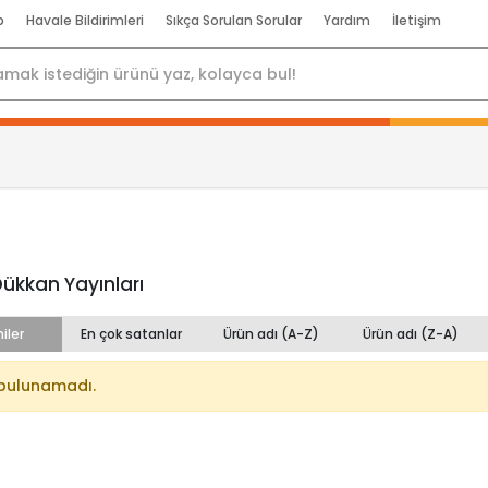
p
Havale Bildirimleri
Sıkça Sorulan Sorular
Yardım
İletişim
ükkan Yayınları
iler
En çok satanlar
Ürün adı (A-Z)
Ürün adı (Z-A)
bulunamadı.