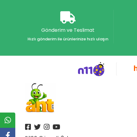
Agapi Yayınları
Agt
Ahir Zaman Yayınları
Gönderim ve Teslimat
AİLE ÇOCUK
Hızlı gönderim ile ürünlerinize hızlı ulaşın
Aile Genç
Aile Yayınları
Aıhao
Akabe
Akabe Ticaret
Akademi Denizi Yayınları
Akar Kırtasiye
Akçağ Yayınları
Akis Yayınları
Aktif Yayınları