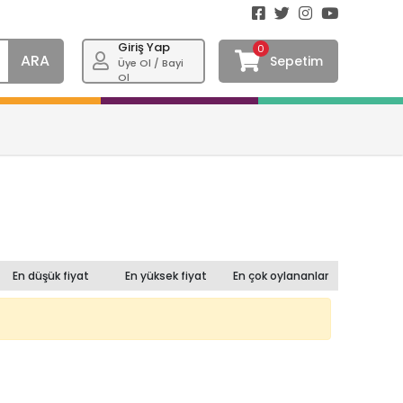
Giriş Yap
0
ARA
Sepetim
Üye Ol / Bayi
Ol
En düşük fiyat
En yüksek fiyat
En çok oylananlar