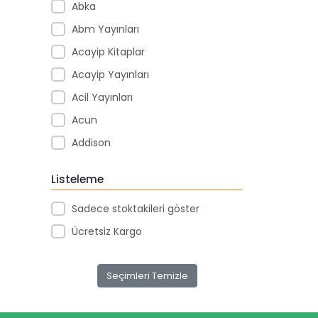
Abka
Abm Yayınları
Acayip Kitaplar
Acayip Yayınları
Acil Yayınları
Acun
Addison
Adeda Yayınları
Listeleme
Adel
Sadece stoktakileri göster
Adeland
Ücretsiz Kargo
Aden Yayınları
Adore
Seçimleri Temizle
Afs Yayınları
Ag3