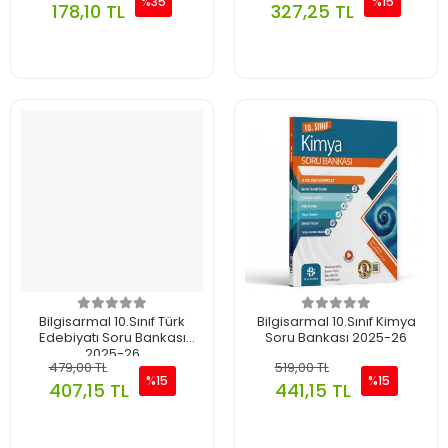
%35
%15
178,10 TL
327,25 TL
Bilgisarmal 10.Sınıf Türk
Bilgisarmal 10.Sınıf Kimya
Edebiyatı Soru Bankası
Soru Bankası 2025-26
2025-26
479,00 TL
519,00 TL
%15
%15
407,15 TL
441,15 TL