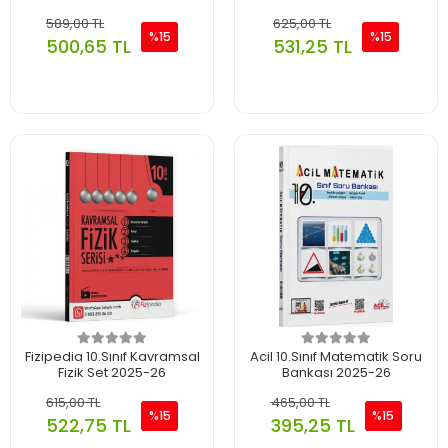
589,00 TL
625,00 TL
%15
%15
500,65 TL
531,25 TL
Fizipedia 10.Sınıf Kavramsal
Acil 10.Sınıf Matematik Soru
Fizik Set 2025-26
Bankası 2025-26
615,00 TL
465,00 TL
%15
%15
522,75 TL
395,25 TL