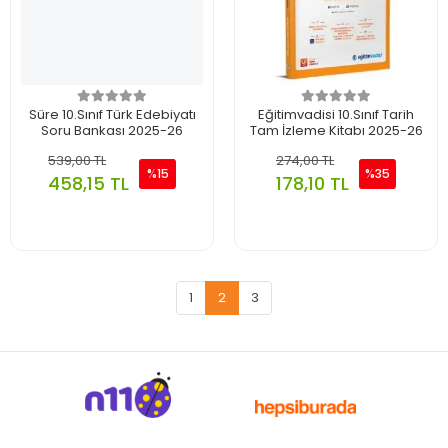
Süre 10.Sınıf Türk Edebiyatı
Eğitimvadisi 10.Sınıf Tarih
Soru Bankası 2025-26
Tam İzleme Kitabı 2025-26
539,00 TL
274,00 TL
%15
%35
458,15 TL
178,10 TL
1
2
3