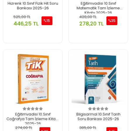
Hızrenk 10.Sınıf Fizik Hit Soru
Eğitimvadisi 10.Sınıf
Bankası 2025-26
Matematik Tam İzleme
Kitabı 2025-26
525,00 TL
428,00 TL
%15
%35
446,25 TL
278,20 TL
Eğitimvadisi 10.Sınıf
Bilgisarmal 10.Sınıf Tarih
Coğrafya Tam İzleme Kitabı
Soru Bankası 2025-26
2025-26
274,00 TL
385,00 TL