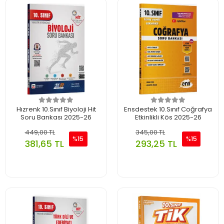
Hızrenk 10.Sınıf Biyoloji Hit
Ensdestek 10.Sınıf Coğrafya
Soru Bankası 2025-26
Etkinlikli Kös 2025-26
449,00 TL
345,00 TL
%15
%15
381,65 TL
293,25 TL